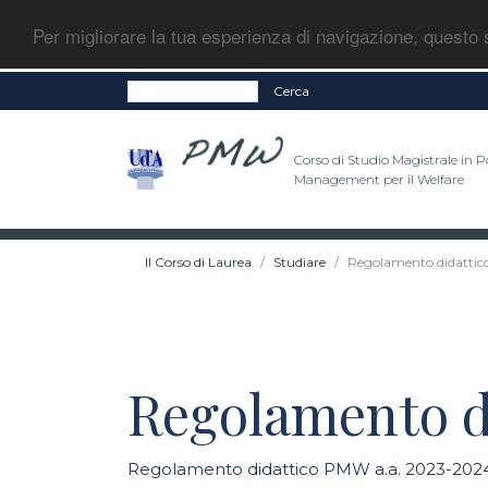
Per migliorare la tua esperienza di navigazione, questo s
Cerca
Corso di Studio Magistrale in Po
Management per il Welfare
Il Corso di Laurea
Studiare
Regolamento didattic
Regolamento d
Regolamento didattico PMW a.a. 2023-202