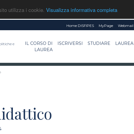
ito utilizza i cookie.
Visualizza informativa completa
Home DISFIPES
MyPage
Webmail 
IL CORSO DI
ISCRIVERSI
STUDIARE
LAUREA
litiche e
LAUREA
o
idattico
4