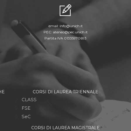
email:
info@unich.it
PEC:
ateneo@pec.unich.it
Partita IVA 01335970693
HE
CORSI DI LAUREA TRIENNALE
CLASS
FSE
SeC
CORSI DI LAUREA MAGISTRALE