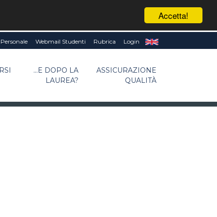
Accetta!
Personale
Webmail Studenti
Rubrica
Login
RSI
...E DOPO LA
ASSICURAZIONE
LAUREA?
QUALITÀ