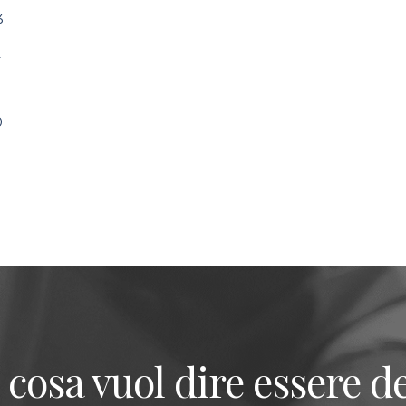
3
2
1
0
 cosa vuol dire essere de