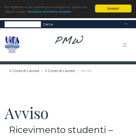
Per migliorare la tua esperienza di navigazione, questo sito
Accetta!
utilizza i cookie.
Visualizza informativa completa
Cerca
Il Corso di Laurea
Il Corso di Laurea
Avvisi
Avviso
Ricevimento studenti –