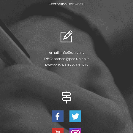
Centralino 085.45371
email:
info@unich.it
PEC:
ateneo@pec.unich.it
Partita IVA 01335970693