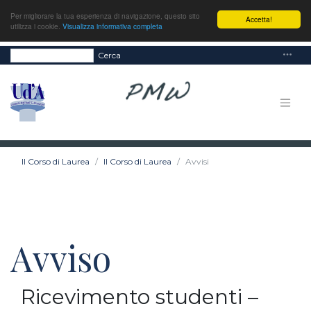
Per migliorare la tua esperienza di navigazione, questo sito
Accetta!
utilizza i cookie.
Visualizza informativa completa
Cerca
Il Corso di Laurea
Il Corso di Laurea
Avvisi
Avviso
Ricevimento studenti –