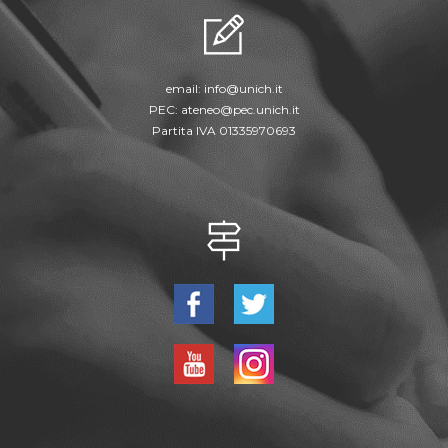
email:
info@unich.it
PEC:
ateneo@pec.unich.it
Partita IVA 01335970693