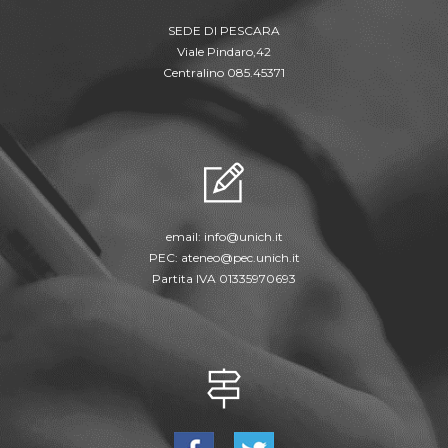
SEDE DI PESCARA
Viale Pindaro,42
Centralino 085.45371
email:
info@unich.it
PEC:
ateneo@pec.unich.it
Partita IVA 01335970693