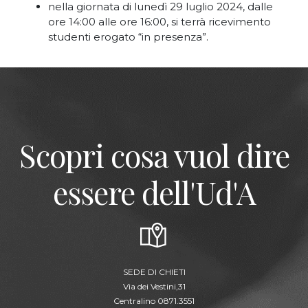
nella giornata di lunedì 29 luglio 2024, dalle
ore 14:00 alle ore 16:00, si terrà ricevimento
studenti erogato “in presenza”.
Scopri cosa vuol dire
essere dell'Ud'A
SEDE DI CHIETI
Via dei Vestini,31
Centralino 0871.3551