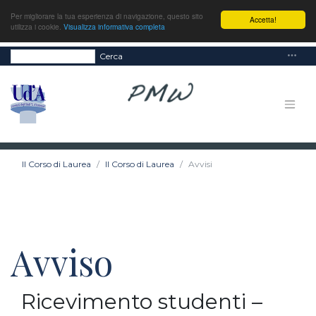
Per migliorare la tua esperienza di navigazione, questo sito
Accetta!
utilizza i cookie.
Visualizza informativa completa
Cerca
Il Corso di Laurea
Il Corso di Laurea
Avvisi
Avviso
Ricevimento studenti –