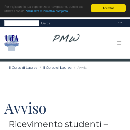
Per migliorare la tua esperienza di navigazione, questo sito
Accetta!
utilizza i cookie.
Visualizza informativa completa
Cerca
Il Corso di Laurea
Il Corso di Laurea
Avvisi
Avviso
Ricevimento studenti –