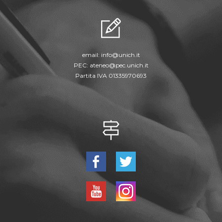
email:
info@unich.it
PEC:
ateneo@pec.unich.it
Partita IVA 01335970693