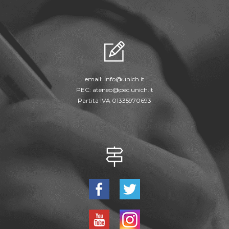
email:
info@unich.it
PEC:
ateneo@pec.unich.it
Partita IVA 01335970693