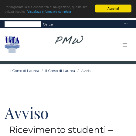
Per migliorare la tua esperienza di navigazione, questo sito
Accetta!
utilizza i cookie.
Visualizza informativa completa
Cerca
Il Corso di Laurea
Il Corso di Laurea
Avvisi
Avviso
Ricevimento studenti –