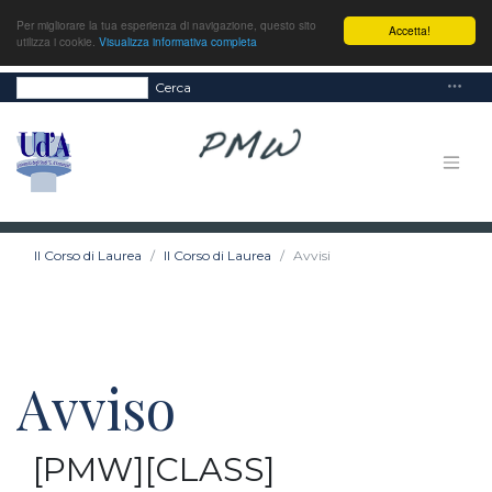
Per migliorare la tua esperienza di navigazione, questo sito
Accetta!
utilizza i cookie.
Visualizza informativa completa
Cerca
Il Corso di Laurea
Il Corso di Laurea
Avvisi
Avviso
[PMW][CLASS]