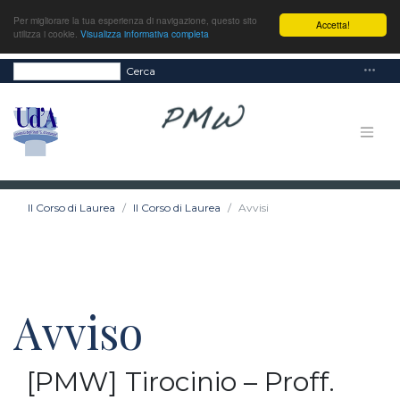
Per migliorare la tua esperienza di navigazione, questo sito
Accetta!
utilizza i cookie.
Visualizza informativa completa
Cerca
Il Corso di Laurea
Il Corso di Laurea
Avvisi
Avviso
[PMW] Tirocinio – Proff.