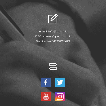
email:
info@unich.it
PEC:
ateneo@pec.unich.it
Partita IVA 01335970693