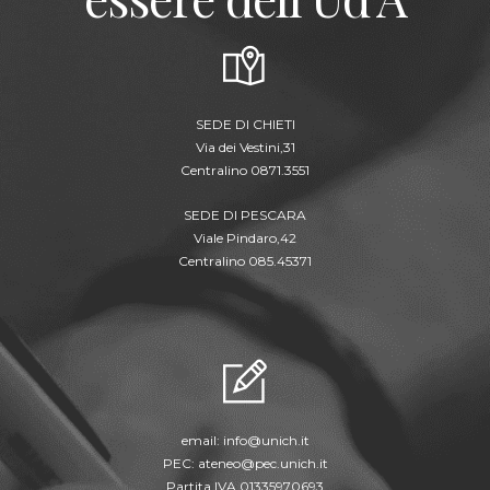
SEDE DI CHIETI
Via dei Vestini,31
Centralino 0871.3551
SEDE DI PESCARA
Viale Pindaro,42
Centralino 085.45371
email:
info@unich.it
PEC:
ateneo@pec.unich.it
Partita IVA 01335970693