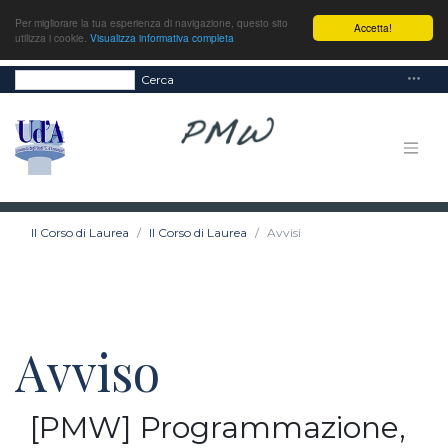
Per migliorare la tua esperienza di navigazione, questo sito
Accetta!
utilizza i cookie.
Visualizza informativa completa
Cerca
Il Corso di Laurea
Il Corso di Laurea
Avvisi
Avviso
[PMW] Programmazione,