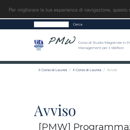
Per migliorare la tua esperienza di navigazione, questo s
Cerca
Corso di Studio Magistrale in Po
Management per il Welfare
Il Corso di Laurea
Il Corso di Laurea
Avvisi
Avviso
[PMW] Programmazion