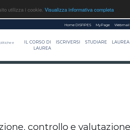
ito utilizza i cookie.
Visualizza informativa completa
Home DISFIPES
MyPage
Webmail 
IL CORSO DI
ISCRIVERSI
STUDIARE
LAUREA
litiche e
LAUREA
e, controllo e valutazione 