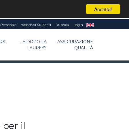
Accetta!
Personale
Webmail Studenti
Rubrica
Login
RSI
...E DOPO LA
ASSICURAZIONE
LAUREA?
QUALITÀ
per il