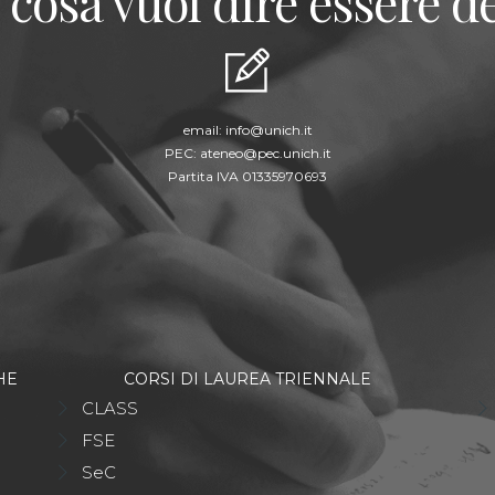
 cosa vuol dire essere de
email:
info@unich.it
PEC:
ateneo@pec.unich.it
Partita IVA 01335970693
HE
CORSI DI LAUREA TRIENNALE
CLASS
FSE
SeC