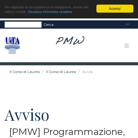
Per migliorare la tua esperienza di navigazione, questo sito
Accetta!
utilizza i cookie.
Visualizza informativa completa
Cerca
Il Corso di Laurea
Il Corso di Laurea
Avvisi
Avviso
[PMW] Programmazione,