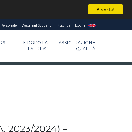
Accetta!
Personale
Webmail Studenti
Rubrica
Login
RSI
...E DOPO LA
ASSICURAZIONE
LAUREA?
QUALITÀ
. 2023/2024) –