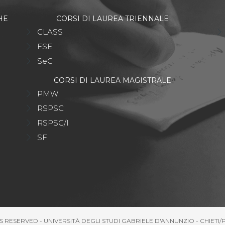
HE
CORSI DI LAUREA TRIENNALE
CLASS
FSE
SeC
CORSI DI LAUREA MAGISTRALE
PMW
RSPSC
RSPSC/I
SF
S RESERVED - UNIVERSITÀ DEGLI STUDI GABRIELE D'ANNUNZIO - CHIETI