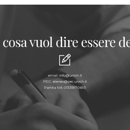
 cosa vuol dire essere de
email:
info@unich.it
PEC:
ateneo@pec.unich.it
Partita IVA 01335970693