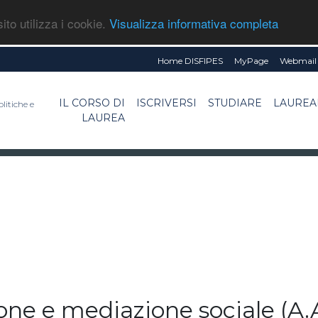
ito utilizza i cookie.
Visualizza informativa completa
Home DISFIPES
MyPage
Webmail 
IL CORSO DI
ISCRIVERSI
STUDIARE
LAUREA
litiche e
LAUREA
e e mediazione sociale (A.A