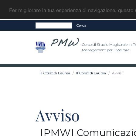
Per migliorare la tua esperienza di navigazione, questo s
Cerca
Corso di Studio Magistrale in Po
Management per il Welfare
Il Corso di Laurea
Il Corso di Laurea
Avvisi
Avviso
[PMW] Comunicazion