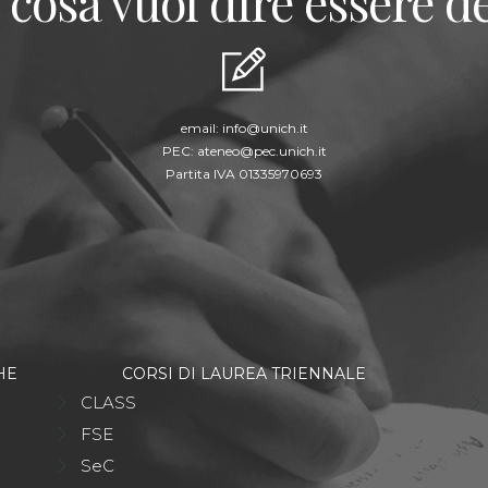
 cosa vuol dire essere de
email:
info@unich.it
PEC:
ateneo@pec.unich.it
Partita IVA 01335970693
HE
CORSI DI LAUREA TRIENNALE
CLASS
FSE
SeC