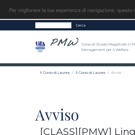
Per migliorare la tua esperienza di navigazione, questo s
Cerca
Corso di Studio Magistrale in Po
Management per il Welfare
Il Corso di Laurea
Il Corso di Laurea
Avvisi
Avviso
[CLASS][PMW] Lingua