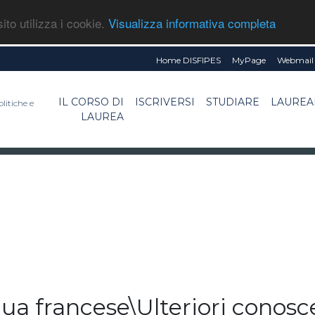
ito utilizza i cookie.
Visualizza informativa completa
Home DISFIPES
MyPage
Webmail 
IL CORSO DI
ISCRIVERSI
STUDIARE
LAUREA
litiche e
LAUREA
 francese\Ulteriori conosce