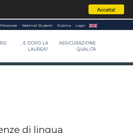
Accetta!
Personale
Webmail Studenti
Rubrica
Login
RSI
...E DOPO LA
ASSICURAZIONE
LAUREA?
QUALITÀ
nze di lingua