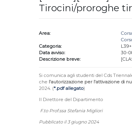
Tirocini/proroghe tir
Area:
Corso
Corso
Categoria:
L39
Data avviso:
30-0
Descrizione breve:
[CLAS
Si comunica agli studenti del Cds Trienna
che
l'autorizzazione per l'attivazione di nuo
2024. (
*.pdf allegato
)
Il Direttore del Dipartimento
F.to Prof.ssa Stefania Migliori
Pubblicato il 3 giugno 2024