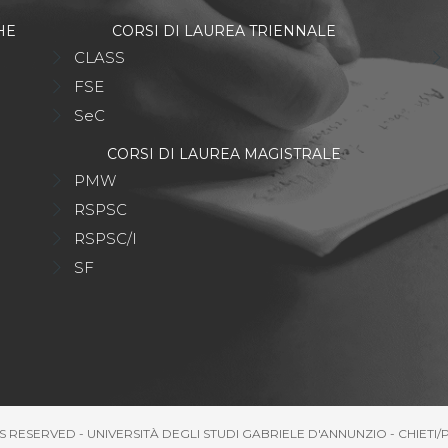
HE
CORSI DI LAUREA TRIENNALE
CLASS
FSE
SeC
CORSI DI LAUREA MAGISTRALE
PMW
RSPSC
RSPSC/I
SF
S RESERVED - UNIVERSITÀ DEGLI STUDI GABRIELE D'ANNUNZIO - CHIETI