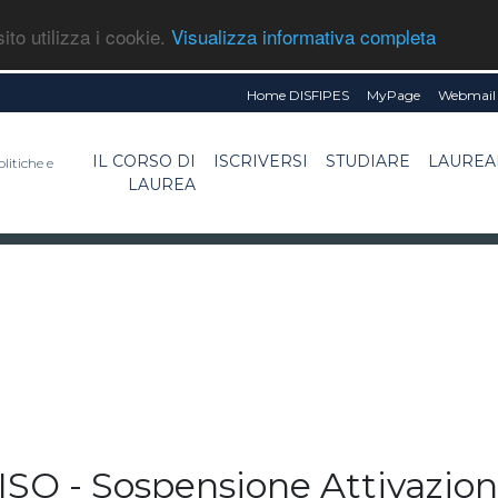
ito utilizza i cookie.
Visualizza informativa completa
Home DISFIPES
MyPage
Webmail 
IL CORSO DI
ISCRIVERSI
STUDIARE
LAUREA
litiche e
LAUREA
O - Sospensione Attivazion