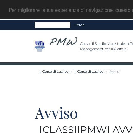
Per migliorare la tua esperienza di navigazione, questo s
Cerca
Corso di Studio Magistrale in Po
Management per il Welfare
Il Corso di Laurea
Il Corso di Laurea
Avvisi
Avviso
[CLASS][PMW] AVVIS