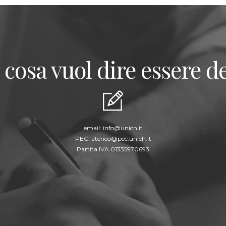
 cosa vuol dire essere de
email:
info@unich.it
PEC:
ateneo@pec.unich.it
Partita IVA 01335970693