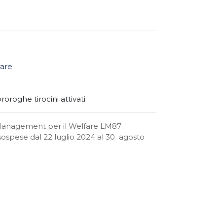
fare
oroghe tirocini attivati
 e Management per il Welfare LM87
sospese dal 22 luglio 2024 al 30 agosto