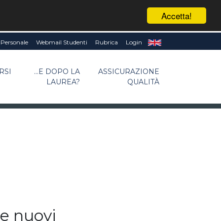
Accetta!
Personale
Webmail Studenti
Rubrica
Login
RSI
...E DOPO LA
ASSICURAZIONE
LAUREA?
QUALITÀ
e nuovi